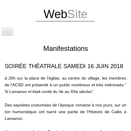
Web
Site
Accueil
Manifestations
Attention dernières infos
Exposition Photos
SOIRÉE THÉATRALE SAMEDI 16 JUIN 2018
Édition de notre livre et d'un guide touristique
à 20h sur la place de l'église, au centre du village, les membres
de l'ACSD ont présenté à un public nombreux et très intéressés "
Situation
Si Lamanon m'était conté du Ve au XXe siècles".
Le site de Calès
Des saynètes costumées de l'époque romaine à nos jours, sur un
Les caniveaux et la calade
ton humoristique ont narré une partie de l'Histoire de Calès à
Lamanon.
Le cirque et les grottes de Calès