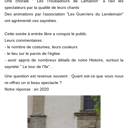
Une chorale " Les Troubadours de Lamanon" a ravi les
L'église de Saint-Denis de Calès
spectateurs par la qualité de leurs chants
Des animations par l'association "Les Guerriers du Lendemain"
Concerts en l'église St-Denis de Calès
ont agrémenté ces saynètes.
Église Saint-Denis de Calès ouverture exceptionnelle
Cette soirée à entrée libre a conquis le public.
Les chapelles Sainte-marie et Saint-Jean
▼
Leurs commentaires :
- le nombre de costumes, leurs couleurs
Travaux de réfection du patrimoine
- le lieu sur le parvis de l'église
- avoir appris de nombreux détails de notre Histoire, surtout la
Le musée de Calès
saynète " Le tour de l'île"...
L'association Calès-Saint-Denis
Une question est revenue souvent : Quant est-ce que vous nous
re-offrez un si beau spectacle ?
Journées du Patrimoine
Notre réponse : en 2020
Conférences et exposition 2021
Nos manifestations
Visite du site de Calès