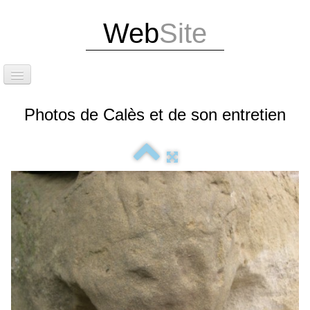
Web
Site
Accueil
Photos de Calès et de son entretien
Attention dernières infos
Exposition Photos
Édition de notre livre et d'un guide touristique
Situation
Le site de Calès
Les caniveaux et la calade
Le cirque et les grottes de Calès