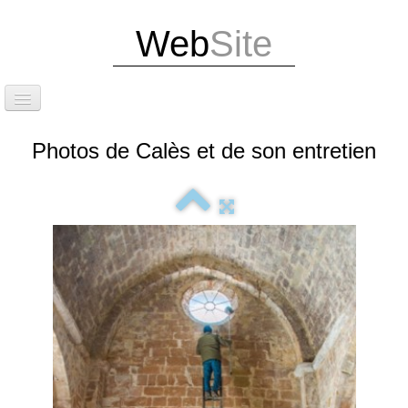
Web
Site
Accueil
Photos de Calès et de son entretien
Attention dernières infos
Exposition Photos
Édition de notre livre et d'un guide touristique
Situation
Le site de Calès
Les caniveaux et la calade
Le cirque et les grottes de Calès