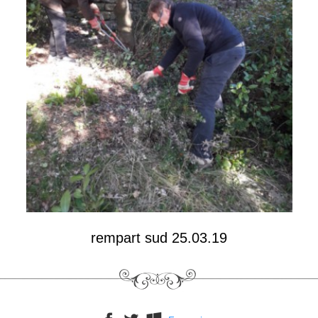
L'église de Saint-Denis de Calès
Concerts en l'église St-Denis de Calès
Église Saint-Denis de Calès ouverture exceptionnelle
Les chapelles Sainte-marie et Saint-Jean
▼
Travaux de réfection du patrimoine
Le musée de Calès
L'association Calès-Saint-Denis
Journées du Patrimoine
rempart sud 25.03.19
Conférences et exposition 2021
Nos manifestations
Visite du site de Calès