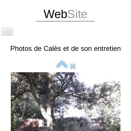
Web
Site
Accueil
Photos de Calès et de son entretien
Attention dernières infos
Exposition Photos
Édition de notre livre et d'un guide touristique
Situation
Le site de Calès
Les caniveaux et la calade
Le cirque et les grottes de Calès