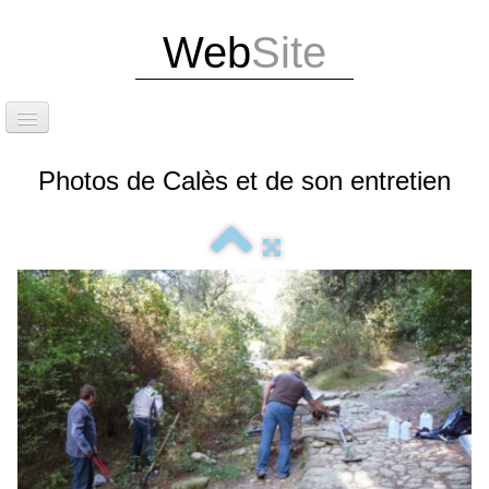
Web
Site
Accueil
Photos de Calès et de son entretien
Attention dernières infos
Exposition Photos
Édition de notre livre et d'un guide touristique
Situation
Le site de Calès
Les caniveaux et la calade
Le cirque et les grottes de Calès