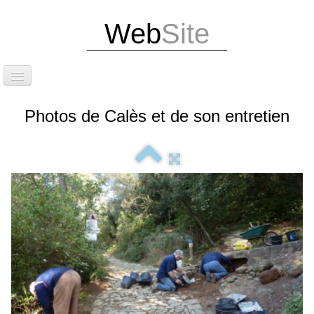
Web
Site
Accueil
Photos de Calès et de son entretien
Attention dernières infos
Exposition Photos
Édition de notre livre et d'un guide touristique
Situation
Le site de Calès
Les caniveaux et la calade
Le cirque et les grottes de Calès